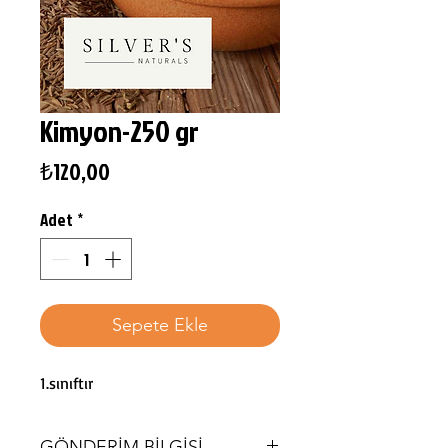
Kimyon-250 gr
Fiyat
₺120,00
Adet
*
Sepete Ekle
1.sınıftır
GÖNDERİM BİLGİSİ