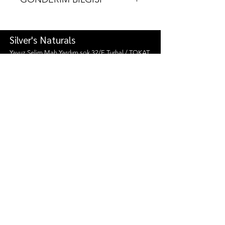
Verilen siparişler 24 saat içersinde
gönderim yapılmaktadır.Kargo bilgileri
Silver's Naturals
whatsapptan iletilmektedir.
Yavuz Selim Mah.Yardım sok 32/E Turhal / TOKAT
İletişim/Whatsapp:
+9 0506 852 36 89
Mağazamız
Şart ve Koşullar
Mağaza Politikaları
Biz Kimiz ?
Gönderim ve İadeler
Abone ol
Mesafeli Satış
Sözleşmesi
©2023 Silver's Naturals