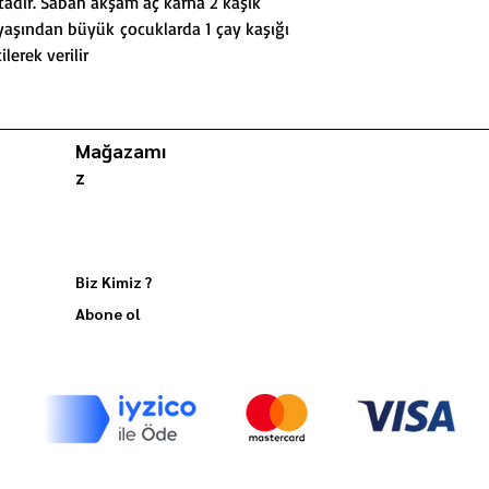
adır. Sabah akşam aç karna 2 kaşık
.4 yaşından büyük çocuklarda 1 çay kaşığı
lerek verilir
Mağazamı
z
Biz Kimiz ?
Abone ol