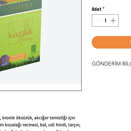
Adet
*
GÖNDERİM BİLG
Verilen siparişler 24
yapılmaktadır.Kargo b
a, kronik öksürük, akciğer temizliği için
 kozalağı recinesi, bal, udi hindi, tarçın,