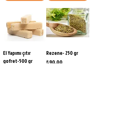
El Yapımı çıtır
Rezene- 250 gr
gofret-500 gr
Fiyat
₺90,00
Fiyat
₺120,00
Sepete Ekle
Sepete Ekle
Daha Fazla Yükle
Silver's Naturals
Yavuz Selim Mah.Yardım sok 32/E Turhal / TOKAT
İletişim/Whatsapp:
+9 0506 852 36 89